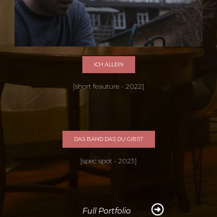
ICH ALLEIN
[short feauture - 2022]
DAS BAND DAS DU GIBST
[spec spot - 2023]
Full Portfolio